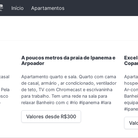
Início
Apartamentos
A poucos metros da praia de Ipanema e
Excel
Arpoador
Copa
asal
Apartamento quarto e sala. Quarto com cama
Aparta
de casal, armário , ar condicionado, ventilador
hosped
 Pela
de teto, TV com Chromecast e escrivaninha
Ar-con
esco
para trabalho. Tem uma rede na sala para
Banhei
o
relaxar Banheiro com c
#rio #ipanema #Iara
equipa
#ipan
Valores desde R$300
Val