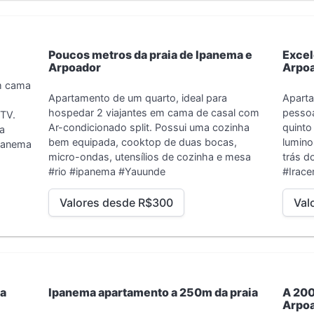
Poucos metros da praia de Ipanema e
Excel
Arpoador
Arpo
m cama
Apartamento de um quarto, ideal para
Aparta
hospedar 2 viajantes em cama de casal com
pessoa
tTV.
Ar-condicionado split. Possui uma cozinha
quinto
ha
bem equipada, cooktop de duas bocas,
lumino
ipanema
micro-ondas, utensílios de cozinha e mesa
trás d
#rio #ipanema #Yauunde
#Irac
Valores desde R$300
Val
da
Ipanema apartamento a 250m da praia
A 200
Arpo