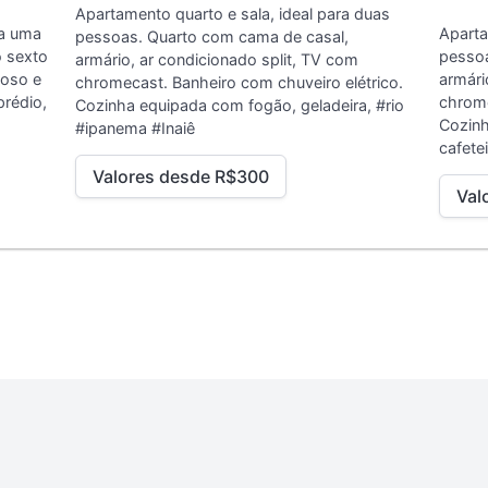
Apartamento quarto e sala, ideal para duas
ra uma
Aparta
pessoas. Quarto com cama de casal,
o sexto
pessoa
armário, ar condicionado split, TV com
noso e
armári
chromecast. Banheiro com chuveiro elétrico.
prédio,
chrome
Cozinha equipada com fogão, geladeira,
#rio
Cozinh
#ipanema #Inaiê
cafete
Valores desde R$300
Val