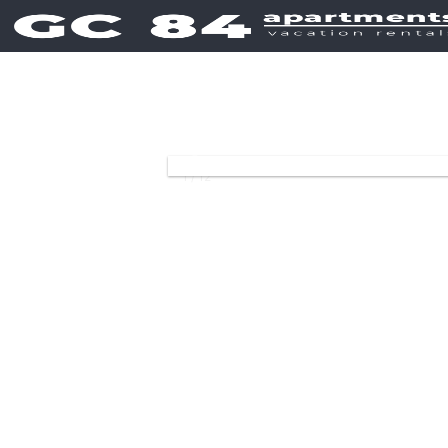
❮
1 / 12